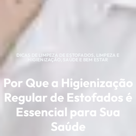
DICAS DE LIMPEZA DE ESTOFADOS
,
LIMPEZA E
HIGIENIZAÇÃO
,
SAÚDE E BEM ESTAR
Por Que a Higienização
Regular de Estofados é
Essencial para Sua
Saúde