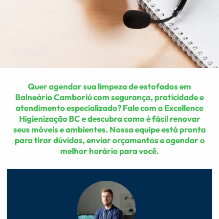
Quer agendar sua limpeza de estofados em
Balneário Camboriú com segurança, praticidade e
atendimento especializado? Fale com a Excellence
Higienização BC e descubra como é fácil renovar
seus móveis e ambientes. Nossa equipe está pronta
para tirar dúvidas, enviar orçamentos e agendar o
melhor horário para você.